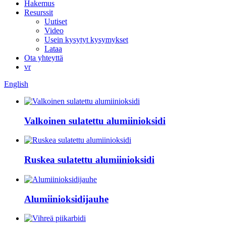
Hakemus
Resurssit
Uutiset
Video
Usein kysytyt kysymykset
Lataa
Ota yhteyttä
vr
English
Valkoinen sulatettu alumiinioksidi
Ruskea sulatettu alumiinioksidi
Alumiinioksidijauhe