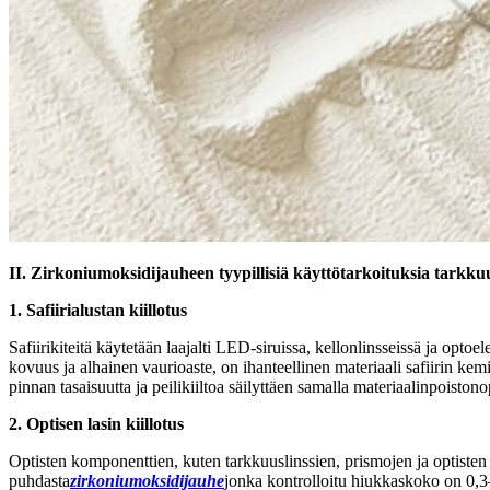
II. Zirkoniumoksidijauheen tyypillisiä käyttötarkoituksia tarkkuu
1. Safiirialustan kiillotus
Safiirikiteitä käytetään laajalti LED-siruissa, kellonlinsseissä ja opt
kovuus ja alhainen vaurioaste, on ihanteellinen materiaali safiirin ke
pinnan tasaisuutta ja peilikiiltoa säilyttäen samalla materiaalinpoist
2. Optisen lasin kiillotus
Optisten komponenttien, kuten tarkkuuslinssien, prismojen ja optisten k
puhdasta
zirkoniumoksidijauhe
jonka kontrolloitu hiukkaskoko on 0,3–