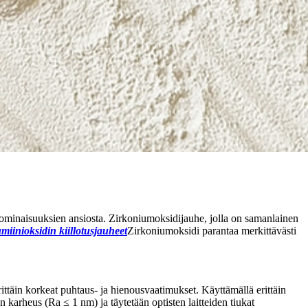
ten ominaisuuksien ansiosta. Zirkoniumoksidijauhe, jolla on samanlainen
umiinioksidin kiillotusjauheet
Zirkoniumoksidi parantaa merkittävästi
rittäin korkeat puhtaus- ja hienousvaatimukset. Käyttämällä erittäin
 karheus (Ra ≤ 1 nm) ja täytetään optisten laitteiden tiukat