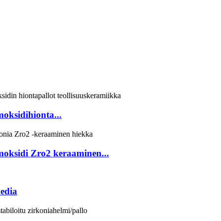
ksidihionta...
oksidi Zro2 keraaminen...
edia