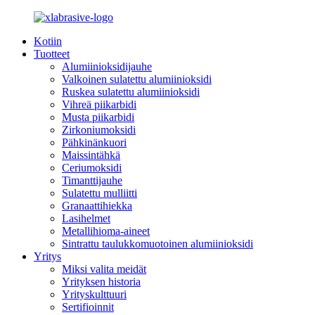
Kotiin
Tuotteet
Alumiinioksidijauhe
Valkoinen sulatettu alumiinioksidi
Ruskea sulatettu alumiinioksidi
Vihreä piikarbidi
Musta piikarbidi
Zirkoniumoksidi
Pähkinänkuori
Maissintähkä
Ceriumoksidi
Timanttijauhe
Sulatettu mulliitti
Granaattihiekka
Lasihelmet
Metallihioma-aineet
Sintrattu taulukkomuotoinen alumiinioksidi
Yritys
Miksi valita meidät
Yrityksen historia
Yrityskulttuuri
Sertifioinnit