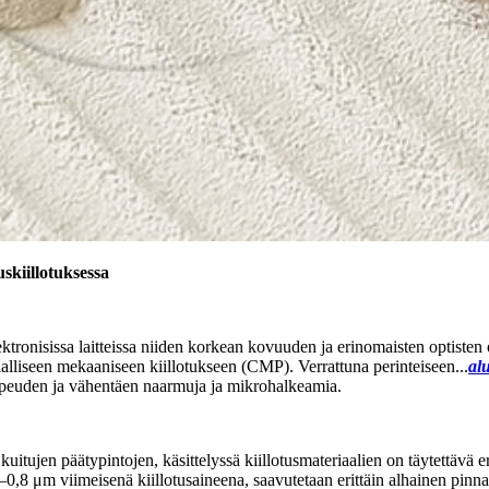
skiillotuksessa
oelektronisissa laitteissa niiden korkean kovuuden ja erinomaisten optis
mialliseen mekaaniseen kiillotukseen (CMP). Verrattuna perinteiseen...
al
onopeuden ja vähentäen naarmuja ja mikrohalkeamia.
uitujen päätypintojen, käsittelyssä kiillotusmateriaalien on täytettävä e
0,8 μm viimeisenä kiillotusaineena, saavutetaan erittäin alhainen pinnan