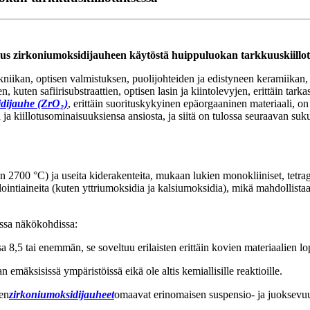
us zirkoniumoksidijauheen käytöstä huippuluokan tarkkuuskiillot
ekniikan, optisen valmistuksen, puolijohteiden ja edistyneen keramiikan,
 kuten safiirisubstraattien, optisen lasin ja kiintolevyjen, erittäin tar
dijauhe (ZrO₂)
, erittäin suorituskykyinen epäorgaaninen materiaali, on
kiillotusominaisuuksiensa ansiosta, ja siitä on tulossa seuraavan suku
700 °C) ja useita kiderakenteita, mukaan lukien monokliiniset, tetragonaal
lointiaineita (kuten yttriumoksidia ja kalsiumoksidia), mikä mahdollist
issa näkökohdissa:
,5 tai enemmän, se soveltuu erilaisten erittäin kovien materiaalien lo
emäksisissä ympäristöissä eikä ole altis kemiallisille reaktioille.
en
zirkoniumoksidijauheet
omaavat erinomaisen suspensio- ja juoksevuus