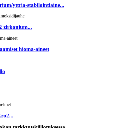
m/yttria-stabilointiaine...
 zirkonium...
aamiset hioma-aineet
lo
Zro2...
kan tarkkuuskiillotuksessa