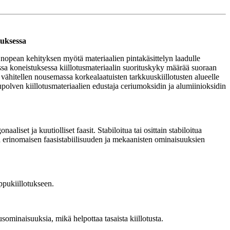
uksessa
 nopean kehityksen myötä materiaalien pintakäsittelyn laadulle
kassa koneistuksessa kiillotusmateriaalin suorituskyky määrää suoraan
 vähitellen nousemassa korkealaatuisten tarkkuuskiillotusten alueelle
polven kiillotusmateriaalien edustaja ceriumoksidin ja alumiinioksidin
iset ja kuutiolliset faasit. Stabiloitua tai osittain stabiloitua
aa erinomaisen faasistabiilisuuden ja mekaanisten ominaisuuksien
ppukiillotukseen.
ominaisuuksia, mikä helpottaa tasaista kiillotusta.