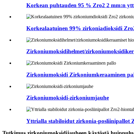
Korkean puhtauden 95 % Zro2 2 mm:n yttriu
Korkealaatuinen 99% zirkoniadioksidi Zro2
Zirkoniumoksidihelmet/zirkoniumoksidiker
Zirkoniumoksidi Zirkoniumkeraaminen pal
Zirkoniumoksidi-zirkoniumjauhe
Yttrialla stabiloidut zirkonia-posliinipallot 
Tutkimus zirkoniumoksidijauheen käytöstä huippuluo