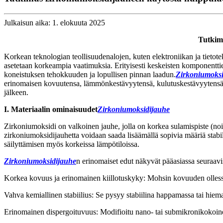
Julkaisun aika: 1. elokuuta 2025
Tutkim
Korkean teknologian teollisuudenalojen, kuten elektroniikan ja tietot
asetetaan korkeampia vaatimuksia. Erityisesti keskeisten komponenttien,
koneistuksen tehokkuuden ja lopullisen pinnan laadun.
Zirkoniumoksi
erinomaisen kovuutensa, lämmönkestävyytensä, kulutuskestävyytensä ja 
jälkeen.
I. Materiaalin ominaisuudet
Zirkoniumoksidijauhe
Zirkoniumoksidi on valkoinen jauhe, jolla on korkea sulamispiste (noin 2
zirkoniumoksidijauhetta voidaan saada lisäämällä sopivia määriä stabi
säilyttämisen myös korkeissa lämpötiloissa.
Zirkoniumoksidijauhe
n erinomaiset edut näkyvät pääasiassa seuraav
Korkea kovuus ja erinomainen kiillotuskyky: Mohsin kovuuden ollessa 8
Vahva kemiallinen stabiilius: Se pysyy stabiilina happamassa tai hieman 
Erinomainen dispergoituvuus: Modifioitu nano- tai submikronikokoin