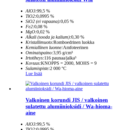
AlO3:
99,5 %
TiO2:
0,0995 %
SiO2 (ei vapaana):
0,05 %
Fe2:
0,08 %
MgO:
0,02 %
Alkali (sooda ja kalium):
0,30 %
Kristallimuoto:
Romboedrinen luokka
Kemiallinen luonne:
Amfoteerinen
Ominaispaino:
3,95 g/cm³
Irtotiheys:
116 paunaa/jalka³
Kovuus:
KNOPPS = 2000, MOHS = 9
Sulamispiste:
2 000 °C
Lue lisää
Valkoinen korundi JIS / valkoinen
sulatettu alumiinioksidi / Wa-hioma-
aine
AlO3:
99,5 %
TiO2:
0,0995 %