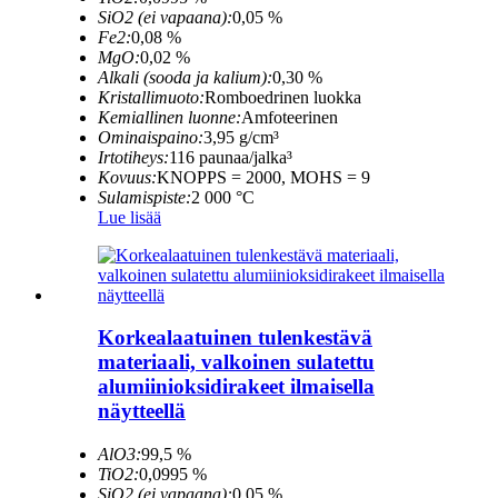
SiO2 (ei vapaana):
0,05 %
Fe2:
0,08 %
MgO:
0,02 %
Alkali (sooda ja kalium):
0,30 %
Kristallimuoto:
Romboedrinen luokka
Kemiallinen luonne:
Amfoteerinen
Ominaispaino:
3,95 g/cm³
Irtotiheys:
116 paunaa/jalka³
Kovuus:
KNOPPS = 2000, MOHS = 9
Sulamispiste:
2 000 °C
Lue lisää
Korkealaatuinen tulenkestävä
materiaali, valkoinen sulatettu
alumiinioksidirakeet ilmaisella
näytteellä
AlO3:
99,5 %
TiO2:
0,0995 %
SiO2 (ei vapaana):
0,05 %