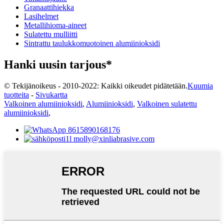
Granaattihiekka
Lasihelmet
Metallihioma-aineet
Sulatettu mulliitti
Sintrattu taulukkomuotoinen alumiinioksidi
Hanki uusin tarjous*
© Tekijänoikeus - 2010-2022: Kaikki oikeudet pidätetään.
Kuumia
tuotteita
-
Sivukartta
Valkoinen alumiinioksidi
,
Alumiinioksidi
,
Valkoinen sulatettu
alumiinioksidi
,
8615890168176
molly@xinliabrasive.com