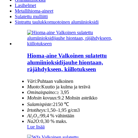
Lasihelmet
Metallihioma-aineet
Sulatettu mulliitti
Sintrattu taulukkomuotoinen alumiinioksidi
Hioma-aine Valkoinen sulatettu
alumiinioksidijauhe hiontaan,
räjähdykseen, kiillotukseen
Väri:
Puhtaan valkoinen
Muoto:
Kuutio ja kulma ja terävä
Ominaispaino:
≥ 3,95
Mohsin kovuus:
9.2 Mohsin asteikko
Sulamispiste:
2150 ℃
Irtotiheys:
1,50–1,95 g/cm3
Al₂O₃:
99,4 % vähintään
Na2O:
0,30 % maks.
Lue lisää