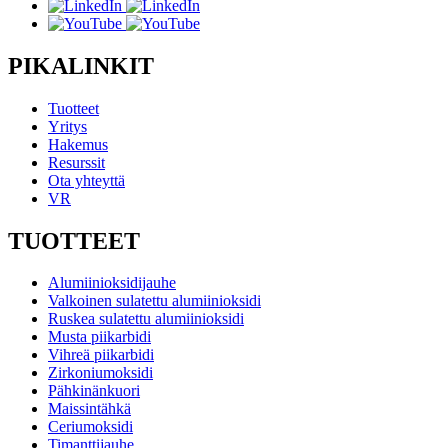
PIKALINKIT
Tuotteet
Yritys
Hakemus
Resurssit
Ota yhteyttä
VR
TUOTTEET
Alumiinioksidijauhe
Valkoinen sulatettu alumiinioksidi
Ruskea sulatettu alumiinioksidi
Musta piikarbidi
Vihreä piikarbidi
Zirkoniumoksidi
Pähkinänkuori
Maissintähkä
Ceriumoksidi
Timanttijauhe