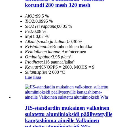
korundi 280 mesh 320 mesh
AlO3:
99,5 %
TiO2:
0,0995 %
SiO2 (ei vapaana):
0,05 %
Fe2:
0,08 %
MgO:
0,02 %
Alkali (sooda ja kalium):
0,30 %
Kristallimuoto:
Romboedrinen luokka
Kemiallinen luonne:
Amfoteerinen
Ominaispaino:
3,95 g/cm³
Irtotiheys:
116 paunaa/jalka³
Kovuus:
KNOPPS = 2000, MOHS = 9
Sulamispiste:
2 000 °C
Lue lisää
JIS-standardin mukainen valkoinen
sulatettu alumiinioksidi päällystetyille
kangashioma-aineille Valkoinen
sulatettu alumiinioksidi Wfa