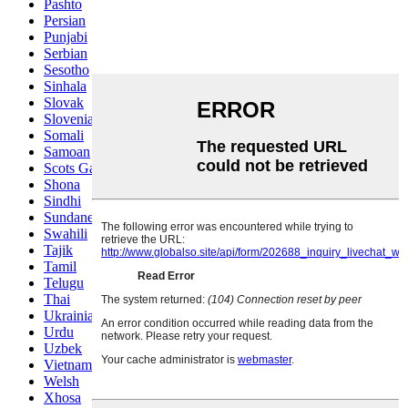
Pashto
Persian
Punjabi
Serbian
Sesotho
Sinhala
Slovak
Slovenian
Somali
Samoan
Scots Gaelic
Shona
Sindhi
Sundanese
Swahili
Tajik
Tamil
Telugu
Thai
Ukrainian
Urdu
Uzbek
Vietnamese
Welsh
Xhosa