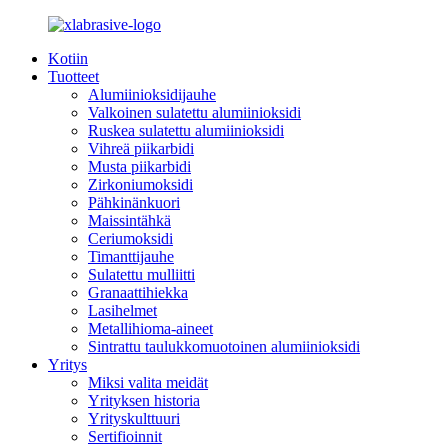
Kotiin
Tuotteet
Alumiinioksidijauhe
Valkoinen sulatettu alumiinioksidi
Ruskea sulatettu alumiinioksidi
Vihreä piikarbidi
Musta piikarbidi
Zirkoniumoksidi
Pähkinänkuori
Maissintähkä
Ceriumoksidi
Timanttijauhe
Sulatettu mulliitti
Granaattihiekka
Lasihelmet
Metallihioma-aineet
Sintrattu taulukkomuotoinen alumiinioksidi
Yritys
Miksi valita meidät
Yrityksen historia
Yrityskulttuuri
Sertifioinnit