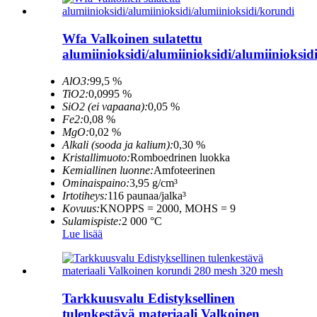
Wfa Valkoinen sulatettu
alumiinioksidi/alumiinioksidi/alumiinioksid
AlO3:
99,5 %
TiO2:
0,0995 %
SiO2 (ei vapaana):
0,05 %
Fe2:
0,08 %
MgO:
0,02 %
Alkali (sooda ja kalium):
0,30 %
Kristallimuoto:
Romboedrinen luokka
Kemiallinen luonne:
Amfoteerinen
Ominaispaino:
3,95 g/cm³
Irtotiheys:
116 paunaa/jalka³
Kovuus:
KNOPPS = 2000, MOHS = 9
Sulamispiste:
2 000 °C
Lue lisää
Tarkkuusvalu Edistyksellinen
tulenkestävä materiaali Valkoinen