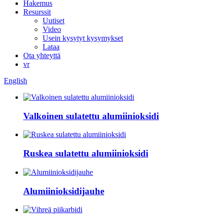
Hakemus
Resurssit
Uutiset
Video
Usein kysytyt kysymykset
Lataa
Ota yhteyttä
vr
English
Valkoinen sulatettu alumiinioksidi
Ruskea sulatettu alumiinioksidi
Alumiinioksidijauhe