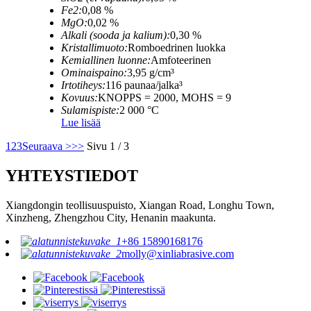
Fe2:
0,08 %
MgO:
0,02 %
Alkali (sooda ja kalium):
0,30 %
Kristallimuoto:
Romboedrinen luokka
Kemiallinen luonne:
Amfoteerinen
Ominaispaino:
3,95 g/cm³
Irtotiheys:
116 paunaa/jalka³
Kovuus:
KNOPPS = 2000, MOHS = 9
Sulamispiste:
2 000 °C
Lue lisää
1
2
3
Seuraava >
>>
Sivu 1 / 3
YHTEYSTIEDOT
Xiangdongin teollisuuspuisto, Xiangan Road, Longhu Town,
Xinzheng, Zhengzhou City, Henanin maakunta.
+86 15890168176
molly@xinliabrasive.com