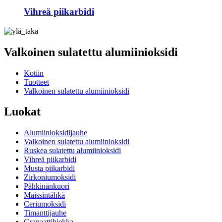
Vihreä piikarbidi
Valkoinen sulatettu alumiinioksidi
Kotiin
Tuotteet
Valkoinen sulatettu alumiinioksidi
Luokat
Alumiinioksidijauhe
Valkoinen sulatettu alumiinioksidi
Ruskea sulatettu alumiinioksidi
Vihreä piikarbidi
Musta piikarbidi
Zirkoniumoksidi
Pähkinänkuori
Maissintähkä
Ceriumoksidi
Timanttijauhe
Granaattihiekka