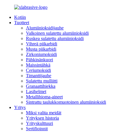
Kotiin
Tuotteet
Alumiinioksidijauhe
Valkoinen sulatettu alumiinioksidi
Ruskea sulatettu alumiinioksidi
Vihreä piikarbidi
Musta piikarbidi
Zirkoniumoksidi
Pähkinänkuori
Maissintähkä
Ceriumoksidi
Timanttijauhe
Sulatettu mulliitti
Granaattihiekka
Lasihelmet
Metallihioma-aineet
Sintrattu taulukkomuotoinen alumiinioksidi
Yritys
Miksi valita meidät
Yrityksen historia
Yrityskulttuuri
Sertifioinnit