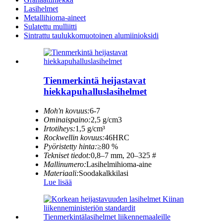
Lasihelmet
Metallihioma-aineet
Sulatettu mulliitti
Sintrattu taulukkomuotoinen alumiinioksidi
Tienmerkintä heijastavat
hiekkapuhalluslasihelmet
Moh'n kovuus:
6-7
Ominaispaino:
2,5 g/cm3
Irtotiheys:
1,5 g/cm³
Rockwellin kovuus:
46HRC
Pyöristetty hinta:
≥80 %
Tekniset tiedot:
0,8–7 mm, 20–325 #
Mallinumero:
Lasihelmihioma-aine
Materiaali:
Soodakalkkilasi
Lue lisää