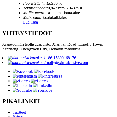
Pyöristetty hinta:
≥80 %
Tekniset tiedot:
0,8–7 mm, 20–325 #
Mallinumero:
Lasihelmihioma-aine
Materiaali:
Soodakalkkilasi
Lue lisää
YHTEYSTIEDOT
Xiangdongin teollisuuspuisto, Xiangan Road, Longhu Town,
Xinzheng, Zhengzhou City, Henanin maakunta.
+86 15890168176
molly@xinliabrasive.com
PIKALINKIT
Tuotteet
Yritys