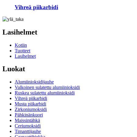
Vihreä piikarbidi
Lasihelmet
Kotiin
Tuotteet
Lasihelmet
Luokat
Alumiinioksidijauhe
Valkoinen sulatettu alumiinioksidi
Ruskea sulatettu alumiinioksidi
Vihreä piikarbidi
Musta piikarbidi
Zirkoniumoksidi
Pähkinänkuori
Maissintähkä
Ceriumoksidi
Timanttijauhe
Granaattihiekka