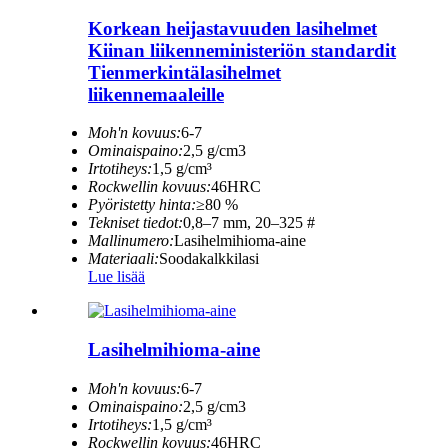
Korkean heijastavuuden lasihelmet
Kiinan liikenneministeriön standardit
Tienmerkintälasihelmet
liikennemaaleille
Moh'n kovuus:
6-7
Ominaispaino:
2,5 g/cm3
Irtotiheys:
1,5 g/cm³
Rockwellin kovuus:
46HRC
Pyöristetty hinta:
≥80 %
Tekniset tiedot:
0,8–7 mm, 20–325 #
Mallinumero:
Lasihelmihioma-aine
Materiaali:
Soodakalkkilasi
Lue lisää
Lasihelmihioma-aine
Moh'n kovuus:
6-7
Ominaispaino:
2,5 g/cm3
Irtotiheys:
1,5 g/cm³
Rockwellin kovuus:
46HRC