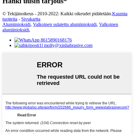
Hanki uusin tarjous*
© Tekijänoikeus - 2010-2022: Kaikki oikeudet pidätetään.
Kuumia
tuotteita
-
Sivukartta
Alumiinioksidi
,
Valkoinen sulatettu alumiinioksidi
,
Valkoinen
alumiinioksidi
,
8615890168176
molly@xinliabrasive.com