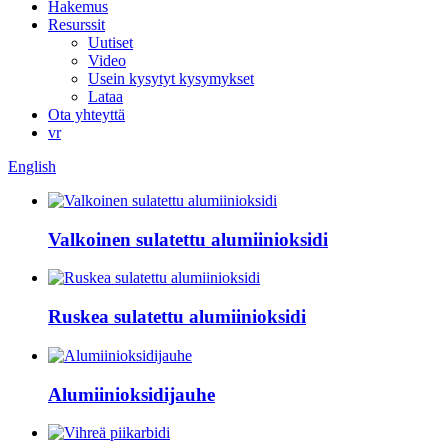
Hakemus
Resurssit
Uutiset
Video
Usein kysytyt kysymykset
Lataa
Ota yhteyttä
vr
English
Valkoinen sulatettu alumiinioksidi
Ruskea sulatettu alumiinioksidi
Alumiinioksidijauhe