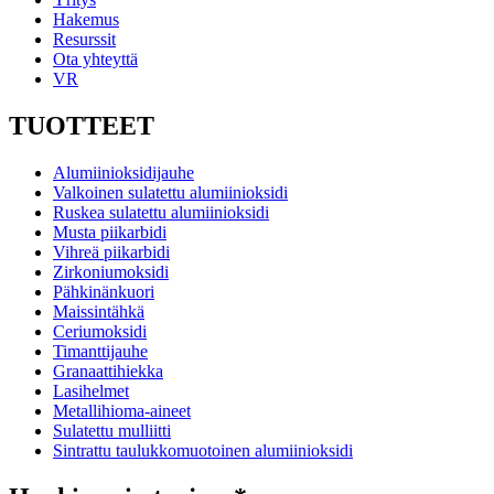
Hakemus
Resurssit
Ota yhteyttä
VR
TUOTTEET
Alumiinioksidijauhe
Valkoinen sulatettu alumiinioksidi
Ruskea sulatettu alumiinioksidi
Musta piikarbidi
Vihreä piikarbidi
Zirkoniumoksidi
Pähkinänkuori
Maissintähkä
Ceriumoksidi
Timanttijauhe
Granaattihiekka
Lasihelmet
Metallihioma-aineet
Sulatettu mulliitti
Sintrattu taulukkomuotoinen alumiinioksidi