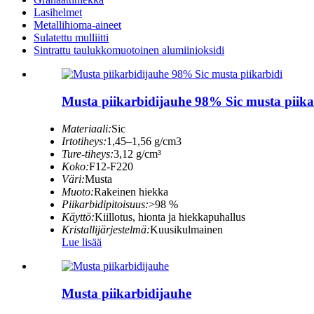
Lasihelmet
Metallihioma-aineet
Sulatettu mulliitti
Sintrattu taulukkomuotoinen alumiinioksidi
Musta piikarbidijauhe 98% Sic musta piika
Materiaali:
Sic
Irtotiheys:
1,45–1,56 g/cm3
Ture-tiheys:
3,12 g/cm³
Koko:
F12-F220
Väri:
Musta
Muoto:
Rakeinen hiekka
Piikarbidipitoisuus:
>98 %
Käyttö:
Kiillotus, hionta ja hiekkapuhallus
Kristallijärjestelmä:
Kuusikulmainen
Lue lisää
Musta piikarbidijauhe