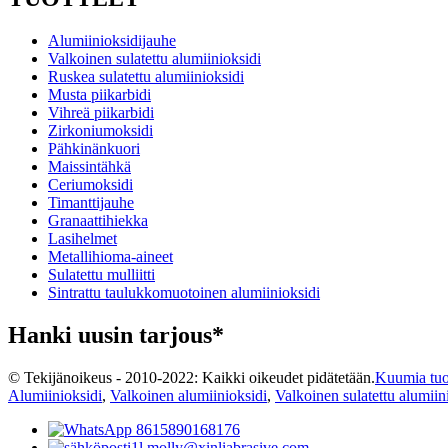
Alumiinioksidijauhe
Valkoinen sulatettu alumiinioksidi
Ruskea sulatettu alumiinioksidi
Musta piikarbidi
Vihreä piikarbidi
Zirkoniumoksidi
Pähkinänkuori
Maissintähkä
Ceriumoksidi
Timanttijauhe
Granaattihiekka
Lasihelmet
Metallihioma-aineet
Sulatettu mulliitti
Sintrattu taulukkomuotoinen alumiinioksidi
Hanki uusin tarjous*
© Tekijänoikeus - 2010-2022: Kaikki oikeudet pidätetään.
Kuumia tuot
Alumiinioksidi
,
Valkoinen alumiinioksidi
,
Valkoinen sulatettu alumiin
8615890168176
molly@xinliabrasive.com