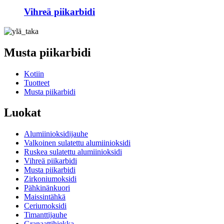
Vihreä piikarbidi
Musta piikarbidi
Kotiin
Tuotteet
Musta piikarbidi
Luokat
Alumiinioksidijauhe
Valkoinen sulatettu alumiinioksidi
Ruskea sulatettu alumiinioksidi
Vihreä piikarbidi
Musta piikarbidi
Zirkoniumoksidi
Pähkinänkuori
Maissintähkä
Ceriumoksidi
Timanttijauhe
Granaattihiekka