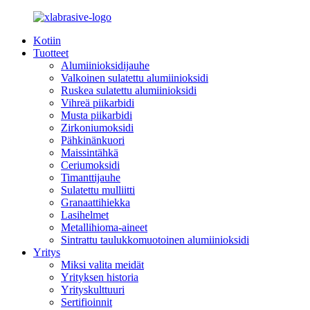
Kotiin
Tuotteet
Alumiinioksidijauhe
Valkoinen sulatettu alumiinioksidi
Ruskea sulatettu alumiinioksidi
Vihreä piikarbidi
Musta piikarbidi
Zirkoniumoksidi
Pähkinänkuori
Maissintähkä
Ceriumoksidi
Timanttijauhe
Sulatettu mulliitti
Granaattihiekka
Lasihelmet
Metallihioma-aineet
Sintrattu taulukkomuotoinen alumiinioksidi
Yritys
Miksi valita meidät
Yrityksen historia
Yrityskulttuuri
Sertifioinnit