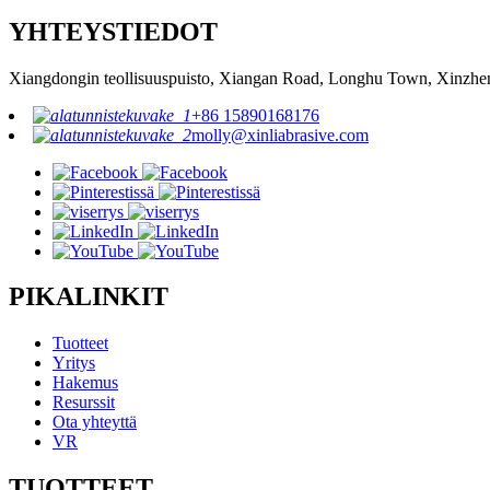
YHTEYSTIEDOT
Xiangdongin teollisuuspuisto, Xiangan Road, Longhu Town, Xinzhe
+86 15890168176
molly@xinliabrasive.com
PIKALINKIT
Tuotteet
Yritys
Hakemus
Resurssit
Ota yhteyttä
VR
TUOTTEET