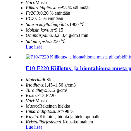
Väri:
Musta
Piikarbidipitoisuus:
98 % vähintään
Fe2O3:
0,20 % enintään
FC:
0,15 % enintään
Suurin käyttölämpötila:
1900 ℃
Mohsin kovuus:
9.15
Ominaispaino:
3,2–3,4 g/cm3 min
Sulamispiste:
2250 ℃
Lue lisää
F10-F220 Kiillotus- ja hiontahioma musta 
Materiaali:
Sic
Irtotiheys:
1,45–1,56 g/cm3
Ture-tiheys:
3,12 g/cm³
Koko:
F12-F220
Väri:
Musta
Muoto:
Rakeinen hiekka
Piikarbidipitoisuus:
>98 %
Käyttö:
Kiillotus, hionta ja hiekkapuhallus
Kristallijärjestelmä:
Kuusikulmainen
Lue lisää