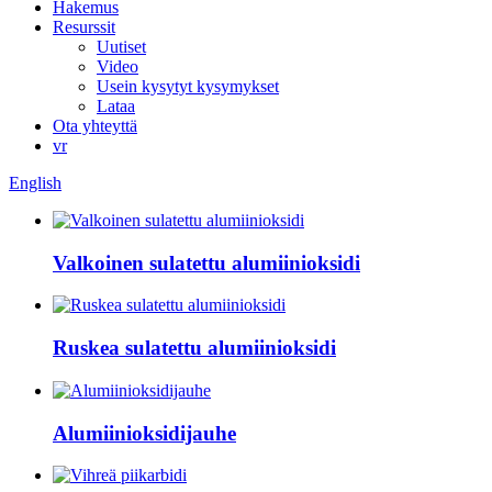
Hakemus
Resurssit
Uutiset
Video
Usein kysytyt kysymykset
Lataa
Ota yhteyttä
vr
English
Valkoinen sulatettu alumiinioksidi
Ruskea sulatettu alumiinioksidi
Alumiinioksidijauhe