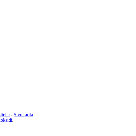
teita
-
Sivukartta
ioksidi
,