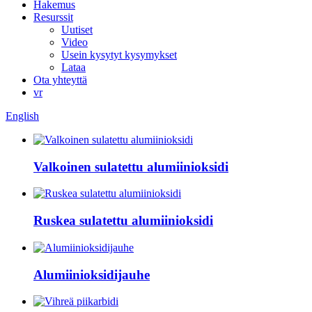
Hakemus
Resurssit
Uutiset
Video
Usein kysytyt kysymykset
Lataa
Ota yhteyttä
vr
English
Valkoinen sulatettu alumiinioksidi
Ruskea sulatettu alumiinioksidi
Alumiinioksidijauhe