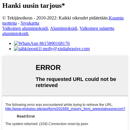
Hanki uusin tarjous*
© Tekijänoikeus - 2010-2022: Kaikki oikeudet pidätetään.
Kuumia
tuotteita
-
Sivukartta
Valkoinen alumiinioksidi
,
Alumiinioksidi
,
Valkoinen sulatettu
alumiinioksidi
,
8615890168176
molly@xinliabrasive.com