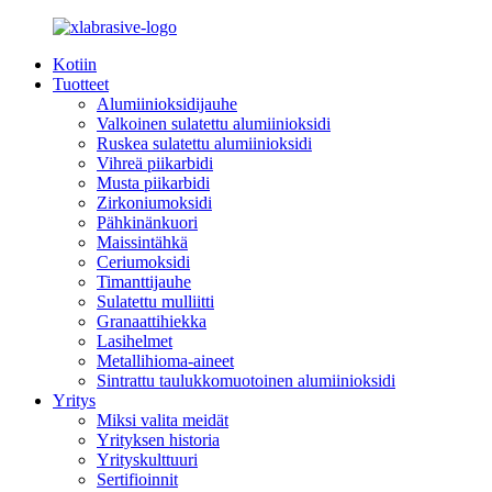
Kotiin
Tuotteet
Alumiinioksidijauhe
Valkoinen sulatettu alumiinioksidi
Ruskea sulatettu alumiinioksidi
Vihreä piikarbidi
Musta piikarbidi
Zirkoniumoksidi
Pähkinänkuori
Maissintähkä
Ceriumoksidi
Timanttijauhe
Sulatettu mulliitti
Granaattihiekka
Lasihelmet
Metallihioma-aineet
Sintrattu taulukkomuotoinen alumiinioksidi
Yritys
Miksi valita meidät
Yrityksen historia
Yrityskulttuuri
Sertifioinnit