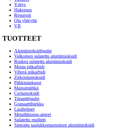
Yritys
Hakemus
Resurssit
Ota yhteyttä
VR
TUOTTEET
Alumiinioksidijauhe
Valkoinen sulatettu alumiinioksidi
Ruskea sulatettu alumiinioksidi
Musta piikarbidi
Vihreä piikarbidi
Zirkoniumoksidi
Pähkinänkuori
Maissintähkä
Ceriumoksidi
Timanttijauhe
Granaattihiekka
Lasihelmet
Metallihioma-aineet
Sulatettu mulliitti
Sintrattu taulukkomuotoinen alumiinioksidi