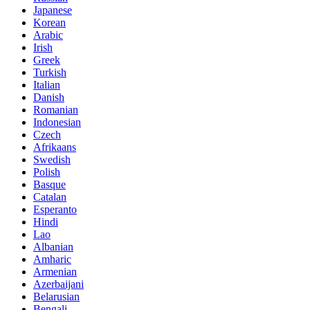
Japanese
Korean
Arabic
Irish
Greek
Turkish
Italian
Danish
Romanian
Indonesian
Czech
Afrikaans
Swedish
Polish
Basque
Catalan
Esperanto
Hindi
Lao
Albanian
Amharic
Armenian
Azerbaijani
Belarusian
Bengali