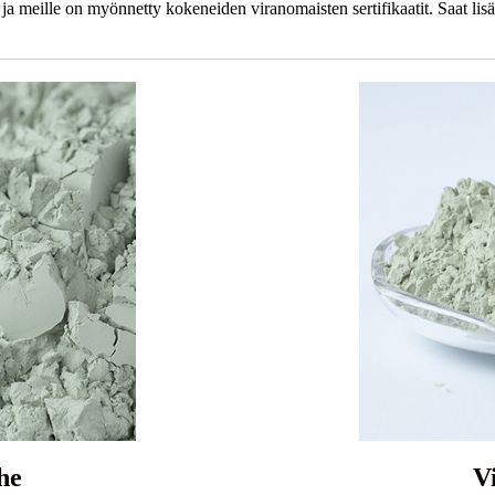
 meille on myönnetty kokeneiden viranomaisten sertifikaatit. Saat lisät
he
V