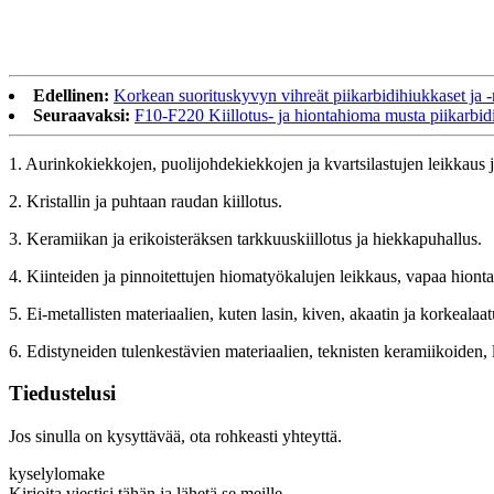
Edellinen:
Korkean suorituskyvyn vihreät piikarbidihiukkaset ja -
Seuraavaksi:
F10-F220 Kiillotus- ja hiontahioma musta piikarbid
1. Aurinkokiekkojen, puolijohdekiekkojen ja kvartsilastujen leikkaus j
2. Kristallin ja puhtaan raudan kiillotus.
3. Keramiikan ja erikoisteräksen tarkkuuskiillotus ja hiekkapuhallus.
4. Kiinteiden ja pinnoitettujen hiomatyökalujen leikkaus, vapaa hionta j
5. Ei-metallisten materiaalien, kuten lasin, kiven, akaatin ja korkealaa
6. Edistyneiden tulenkestävien materiaalien, teknisten keramiikoiden,
Tiedustelusi
Jos sinulla on kysyttävää, ota rohkeasti yhteyttä.
kyselylomake
Kirjoita viestisi tähän ja lähetä se meille