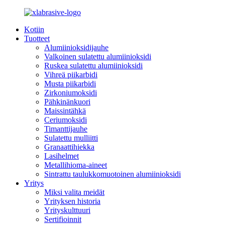
Kotiin
Tuotteet
Alumiinioksidijauhe
Valkoinen sulatettu alumiinioksidi
Ruskea sulatettu alumiinioksidi
Vihreä piikarbidi
Musta piikarbidi
Zirkoniumoksidi
Pähkinänkuori
Maissintähkä
Ceriumoksidi
Timanttijauhe
Sulatettu mulliitti
Granaattihiekka
Lasihelmet
Metallihioma-aineet
Sintrattu taulukkomuotoinen alumiinioksidi
Yritys
Miksi valita meidät
Yrityksen historia
Yrityskulttuuri
Sertifioinnit