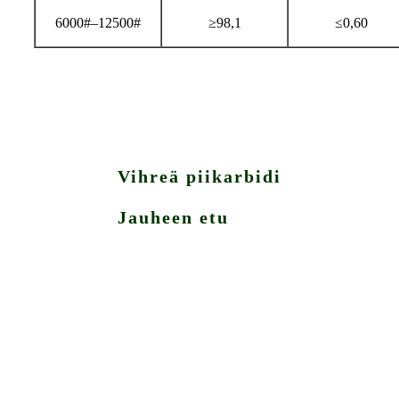
6000#–12500#
≥98,1
≤0,60
Vihreä piikarbidi
Jauheen etu