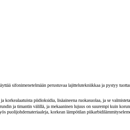
yttää sifonimenetelmään perustuvaa lajittelutekniikkaa ja pystyy tuott
a korkealaatuista piidioksidia, lisäaineena ruokasuolaa, ja se valmistet
ndin ja timantin välillä, ja mekaaninen lujuus on suurempi kuin korun
ä myös puolijohdemateriaaleja, korkean lämpötilan piikarbidilämmityselem