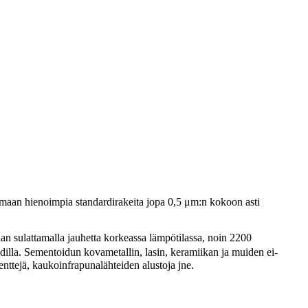
amaan hienoimpia standardirakeita jopa 0,5 μm:n kokoon asti
aan sulattamalla jauhetta korkeassa lämpötilassa, noin 2200
dilla. Sementoidun kovametallin, lasin, keramiikan ja muiden ei-
enttejä, kaukoinfrapunalähteiden alustoja jne.