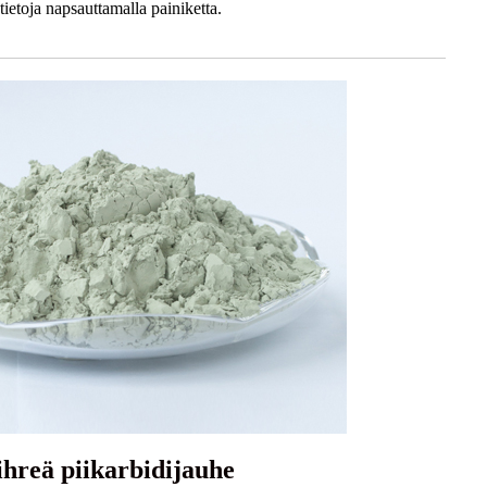
ietoja napsauttamalla painiketta.
ihreä piikarbidijauhe