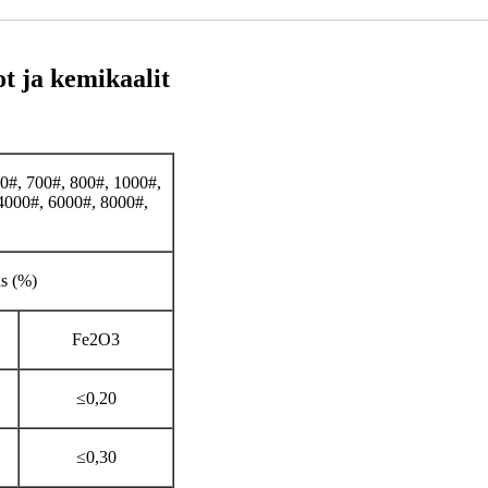
ot ja kemikaalit
0#, 700#, 800#, 1000#,
4000#, 6000#, 8000#,
s (%)
Fe2O3
≤0,20
≤0,30