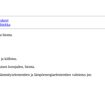
rakeet
ihiekka
a hionta.
a kiillotus.
tuisen korujaden, hionta.
 lämmityselementtien ja lämpöenergiaelementtien valmistus jne.