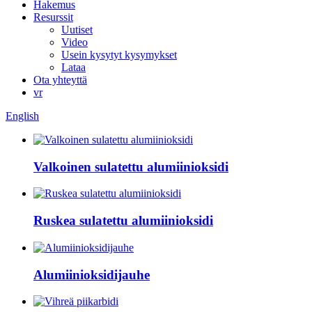
Hakemus
Resurssit
Uutiset
Video
Usein kysytyt kysymykset
Lataa
Ota yhteyttä
vr
English
Valkoinen sulatettu alumiinioksidi
Ruskea sulatettu alumiinioksidi
Alumiinioksidijauhe