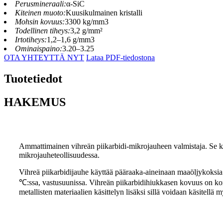
Perusmineraali:
α-SiC
Kiteinen muoto:
Kuusikulmainen kristalli
Mohsin kovuus:
3300 kg/mm3
Todellinen tiheys:
3,2 g/mm²
Irtotiheys:
1,2–1,6 g/mm3
Ominaispaino:
3.20–3.25
OTA YHTEYTTÄ NYT
Lataa PDF-tiedostona
Tuotetiedot
HAKEMUS
Ammattimainen vihreän piikarbidi-mikrojauheen valmistaja. Se kä
mikrojauheteollisuudessa.
Vihreä piikarbidijauhe käyttää pääraaka-aineinaan maaöljykoksia j
℃:ssa, vastusuunissa. Vihreän piikarbidihiukkasen kovuus on koru
metallisten materiaalien käsittelyn lisäksi sillä voidaan käsitell