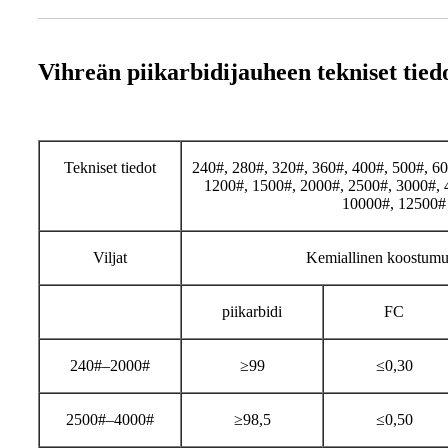
Vihreän piikarbidijauheen tekniset tied
Tekniset tiedot
240#, 280#, 320#, 360#, 400#, 500#, 60
1200#, 1500#, 2000#, 2500#, 3000#, 
10000#, 12500#
Viljat
Kemiallinen koostumu
piikarbidi
FC
240#–2000#
≥99
≤0,30
2500#–4000#
≥98,5
≤0,50